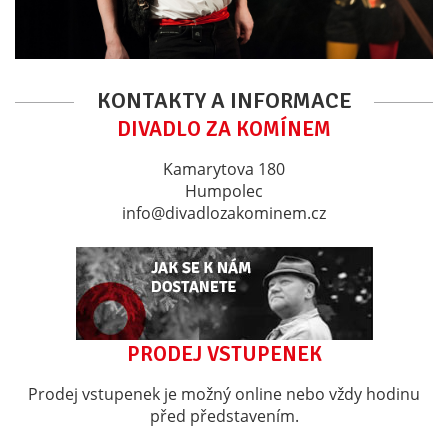
KONTAKTY A INFORMACE
DIVADLO ZA KOMÍNEM
Kamarytova 180
Humpolec
info@divadlozakominem.cz
PRODEJ VSTUPENEK
Prodej vstupenek je možný online nebo vždy hodinu
před představením.