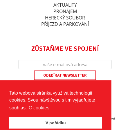
AKTUALITY
PRONÁJEM
HERECKÝ SOUBOR
PŘÍJEZD A PARKOVÁNÍ
ZŮSTAŇME VE SPOJENÍ
Tato webová stránka využívá technologii
cookies. Svou návštěvou s tím vyjadřujete
souhlas.
O cookies
©2026 Divadlo Za komínem Humpolec • All rights reserved
V pořádku
Obchodní podmínky a návštěvní řád