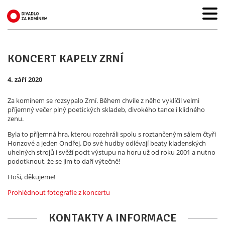
KONCERT KAPELY ZRNÍ
4. září 2020
Za komínem se rozsypalo Zrní. Během chvíle z něho vyklíčil velmi
příjemný večer plný poetických skladeb, divokého tance i klidného
zenu.
Byla to příjemná hra, kterou rozehráli spolu s roztančeným sálem čtyři
Honzové a jeden Ondřej. Do své hudby odlévají beaty kladenských
uhelných strojů i svěží pocit výstupu na horu už od roku 2001 a nutno
podotknout, že se jim to daří výtečně!
Hoši, děkujeme!
Prohlédnout fotografie z koncertu
KONTAKTY A INFORMACE