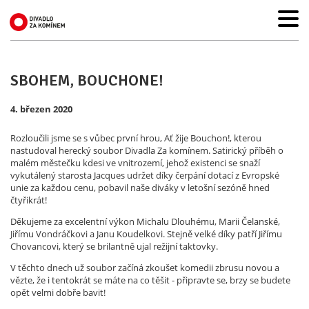
SBOHEM, BOUCHONE!
4. březen 2020
Rozloučili jsme se s vůbec první hrou, Ať žije Bouchon!, kterou
nastudoval herecký soubor Divadla Za komínem. Satirický příběh o
malém městečku kdesi ve vnitrozemí, jehož existenci se snaží
vykutálený starosta Jacques udržet díky čerpání dotací z Evropské
unie za každou cenu, pobavil naše diváky v letošní sezóně hned
čtyřikrát!
Děkujeme za excelentní výkon Michalu Dlouhému, Marii Čelanské,
Jiřímu Vondráčkovi a Janu Koudelkovi. Stejně velké díky patří Jiřímu
Chovancovi, který se brilantně ujal režijní taktovky.
V těchto dnech už soubor začíná zkoušet komedii zbrusu novou a
vězte, že i tentokrát se máte na co těšit - připravte se, brzy se budete
opět velmi dobře bavit!